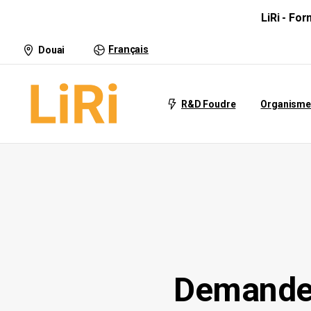
LiRi - Fo
Français
Douai
R&D Foudre
Organisme
Demand