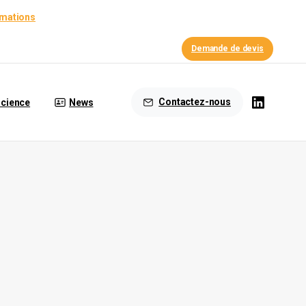
rmations
Demande de devis
Contactez-nous
cience
News