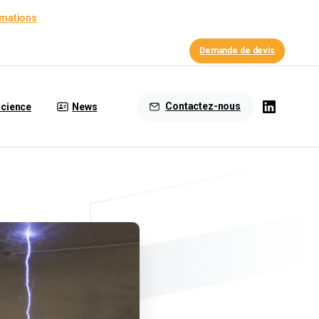
rmations
Demande de devis
Contactez-nous
cience
News