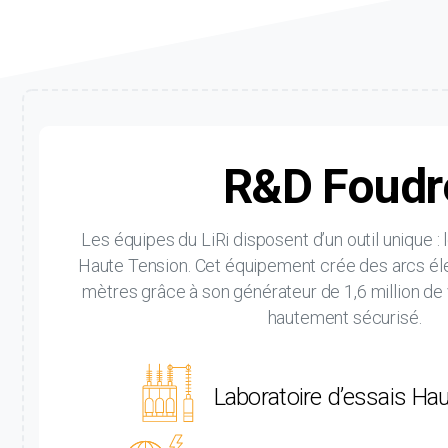
R&D Foudr
Les équipes du LiRi disposent d’un outil unique : 
Haute Tension. Cet équipement crée des arcs éle
mètres grâce à son générateur de 1,6 million de
hautement sécurisé.
Laboratoire d’essais Ha