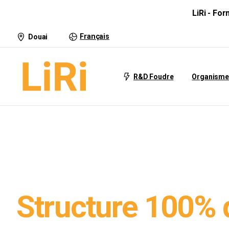
LiRi - Fo
Français
Douai
R&D Foudre
Organisme
Structure 100% 