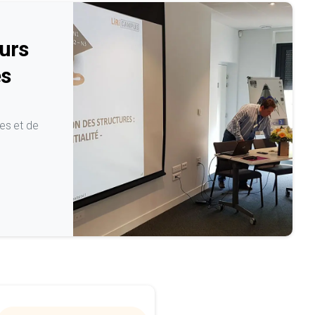
urs
és
es et de