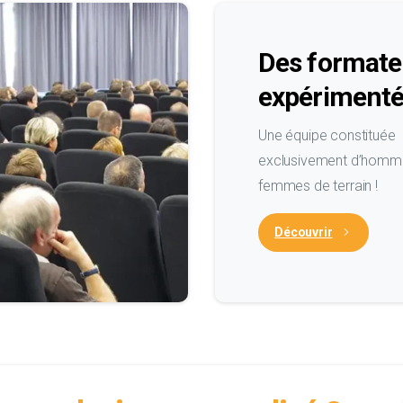
Des formate
expériment
Une équipe constituée
exclusivement d’homm
femmes de terrain !
Découvrir