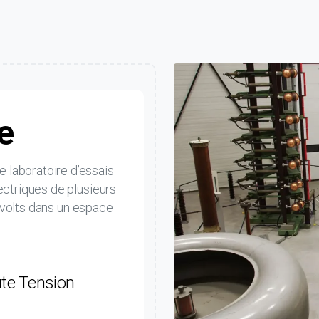
e
le laboratoire d’essais
ctriques de plusieurs
 volts dans un espace
ute Tension