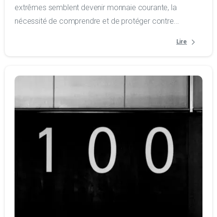
extrêmes semblent devenir monnaie courante, la
nécessité de comprendre et de protéger contre...
Lire