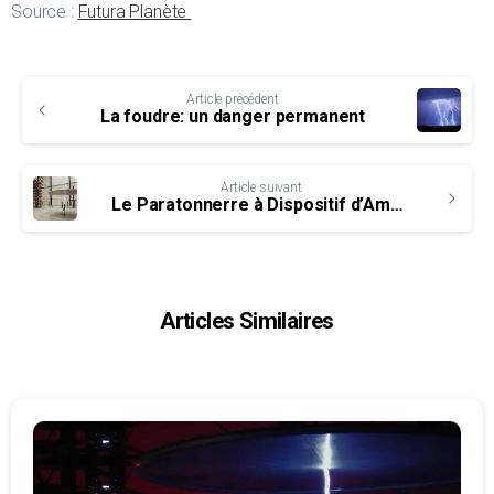
Source :
Futura Planète
Continue
Article précédent
Reading
La foudre: un danger permanent
Article suivant
Le Paratonnerre à Dispositif d’Amorçage expliqué par l’émission E=M6
Articles Similaires