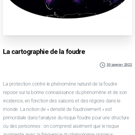
La cartographie de la foudre
30 janvier 2022
La protection contre le phénomène naturel de la foudre
repose sur la bonne connaissance du phénomène et de son
incidence, en fonction des saisons et des régions dans le
monde. La notion de « densité de foudroiement » est
primordiale dans l’analyse du risque foudre pour une structure
ou des personnes : on comprend aisément que le risque
augmente avec la fréquence du phénomène orageux.