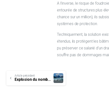
A l’inverse, le risque de foud
entourée de structures plus éle
chance sur un million), ils subs
systèmes de protection.
Techniquement, la solution exi
étendus, ils protègent les bâtim
pu préserver ce salarié d’un d
souffre pas de dommages mais 
Continue
Article précédent
Explosion du nombre de foudroiements en Arctique
Reading