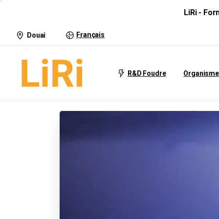
LiRi - Fo
Français
Douai
R&D Foudre
Organisme