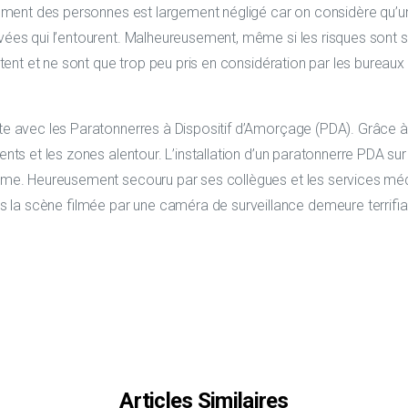
roiement des personnes est largement négligé car on considère qu
vées qui l’entourent. Malheureusement, même si les risques sont st
istent et ne sont que trop peu pris en considération par les bureaux 
ste avec les Paratonnerres à Dispositif d’Amorçage (PDA). Grâce 
ents et les zones alentour. L’installation d’un paratonnerre PDA su
rame. Heureusement secouru par ses collègues et les services mé
la scène filmée par une caméra de surveillance demeure terrifia
Articles Similaires