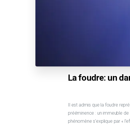
La foudre: un d
Il est admis que la foudre repr
prééminence : un immeuble de g
phénomène s’explique par « l’ef