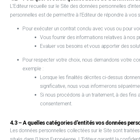
L’Editeur recueille sur le Site des données personnelles d’in
personnelles est de permettre à l’Editeur de répondre à vos so
Pour exécuter un contrat conclu avec vous ou pour vous
Vous fournir des informations relatives à nos pr
Evaluer vos besoins et vous apporter des solu
Pour respecter votre choix, nous demandons votre cons
exemple :
Lorsque les finalités décrites ci-dessus donne
significative, nous vous informerons séparéme
Si nous procédons à un traitement, à des fins 
consentement.
4.3 – A quelles catégories d’entités vos données pers
Les données personnelles collectées sur le Site sont traité
situés dans l’Union Européenne. L’Editeur garantit la confiden