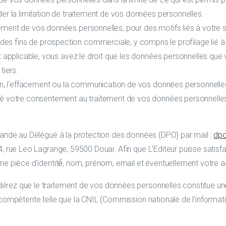
der la limitation de traitement de vos données personnelles.
ement de vos données personnelles, pour des motifs liés à votre si
es fins de prospection commerciale, y compris le profilage lié à
st applicable, vous avez le droit que les données personnelles qu
tiers.
ation, l’effacement ou la communication de vos données personnelle
né votre consentement au traitement de vos données personnelles,
emande au Délégué à la protection des données (DPO) par mail :
dp
, rue Leo Lagrange, 59500 Douai. Afin que L’Editeur puisse satisfai
une pièce d’identité́, nom, prénom, e­mail et éventuellement votre 
rez que le traitement de vos données personnelles constitue une vi
 compétente telle que la CNIL (Commission nationale de l’informati