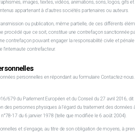
 graphismes, images, textes, vidéos, animations, sons, logos, gifs e
ontenus appartenant à d’autres sociétés partenaires ou auteurs.
transmission ou publication, même partielle, de ces différents élém
ue procédé que ce soit, constitue une contrefaçon sanctionnée par
 une contrefaçon pouvant engager la responsabilité civile et pénale
e l’internaute contrefacteur.
ersonnelles
s données personnelles en répondant au formulaire Contactez-nous.
/679 du Parlement Européen et du Conseil du 27 avril 2016, dit « 
ction des personnes physiques à l’égard du traitement des données à
 n°78-17 du 6 janvier 1978 (telle que modifiée le 6 août 2004).
nnelles et s’engage, au titre de son obligation de moyens, à pren