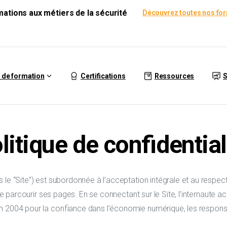
rmations aux métiers de la sécurité
Découvrez toutes nos fo
 de formation
Certifications
Ressources
S
litique de confidential
 le “Site”) est subordonnée à l’acceptation intégrale et au respect
t de parcourir ses pages. En se connectant sur le Site, l’internaute
in 2004 pour la confiance dans l’économie numérique, les responsa