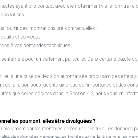
ternautes ayant pris contact avec elle notamment via le formulaire
llicitations.
 fournir des informations pré-contractuelles :
oduits et services ;
tions à vos demandes techniques ;
entement pour un traitement particulier. Dans certains cas, le c
nt lieu à une prise de décision automatisée produisant des effets 
nt de la raison sous-jacente ainsi que de l’importance et des con
autres que celles décrites dans la Section 4.2, nous vous en inf
onnelles pourront-elles être divulguées ?
es uniquement par les membres de l’équipe l’Editeur. Les données
tialité des données personnelles traitées et veille à ce que les pe