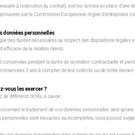
écessaire à l’exécution du contrat), soit sur la mise en place d’une
pprouvées par la Commission Européenne, règles d’entreprises co
s données personnelles
ue des durées nécessaires au respect des dispositions légales e
efficace de la relation clients.
t conservées pendant la durée de la relation contractuelle et pendan
t conservées 3 ans à compter de leur collecte ou de notre dernier
z-vous les exercer ?
e différents droits, à savoir :
concernant le traitement de vos données personnelles ainsi qu’un
ées personnelles sont inexactes ou incomplètes, vous pouvez exig
de vos données personnelles dans la limite de ce qui est permis p