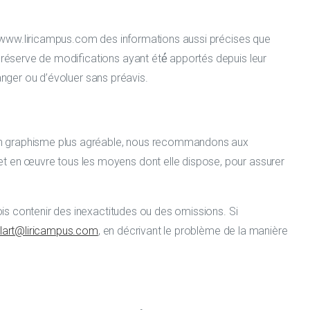
te www.liricampus.com des informations aussi précises que
 réserve de modifications ayant été́ apportés depuis leur
hanger ou d’évoluer sans préavis.
et un graphisme plus agréable, nous recommandons aux
t en œuvre tous les moyens dont elle dispose, pour assurer
ois contenir des inexactitudes ou des omissions. Si
llart@liricampus.com
, en décrivant le problème de la manière